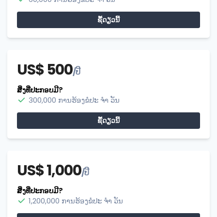
ຊື້​ດຽວ​ນີ້
US$ 500
/ປີ
ສິ່ງທີ່ປະກອບມີ?
300,000 ການຮ້ອງຂໍປະ ຈຳ ວັນ
ຊື້​ດຽວ​ນີ້
US$ 1,000
/ປີ
ສິ່ງທີ່ປະກອບມີ?
1,200,000 ການຮ້ອງຂໍປະ ຈຳ ວັນ