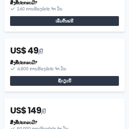
ສິ່ງທີ່ປະກອບມີ?
240 ການຮ້ອງຂໍປະ ຈຳ ວັນ
ເລີ່ມຕົ້ນຟຣີ
US$ 49
/ປີ
ສິ່ງທີ່ປະກອບມີ?
4,800 ການຮ້ອງຂໍປະ ຈຳ ວັນ
ຊື້​ດຽວ​ນີ້
US$ 149
/ປີ
ສິ່ງທີ່ປະກອບມີ?
60,000 ການຮ້ອງຂໍປະ ຈຳ ວັນ