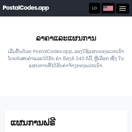
LO
Post
ລາຄາແລະແຜນການ
ເລີ່ມຕົ້ນດ້ວຍ PostalCodes.app, ລອງໃຊ້ແຜນຂອງພວກເຮົາ
ໂດຍບໍ່ເສຍຄ່າແລະໄດ້ຮັບ ຄຳ ຮ້ອງຂໍ 240 ຕໍ່ມື້, ຫຼືເລືອກ ໜຶ່ງ ໃນ
ແຜນການທີ່ໄດ້ຮັບຄ່າຈ້າງຂອງພວກເຮົາ.
ແຜນການຟຣີ