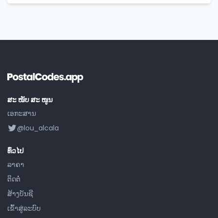
ສະ ໜັບ ສະ ໜູນ
ເອກະສານ
@lou_alcala
ທົ່ວໄປ
ລາຄາ
ຕິດຕໍ່
ສ້າງ​ບັນ​ຊີ
ເຂົ້າ​ສູ່​ລະ​ບົບ