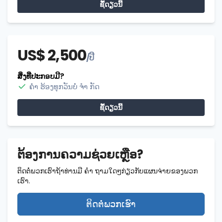
ຊື້​ດຽວ​ນີ້
US$ 2,500
/ປີ
ສິ່ງທີ່ປະກອບມີ?
ຄຳ ຮ້ອງທຸກວັນບໍ່ ຈຳ ກັດ
ຊື້​ດຽວ​ນີ້
ຕ້ອງ​ການ​ຄວາມ​ຊ່ວຍ​ເຫຼືອ?
ຕິດຕໍ່ພວກເຮົາຖ້າທ່ານມີ ຄຳ ຖາມໃດໆກ່ຽວກັບແຜນຈ່າຍຂອງພວກ
ເຮົາ.
ຕິດ​ຕໍ່​ພວກ​ເຮົາ