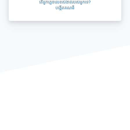
តើអ្នកភ្លេចលេខសំងាត់របស់អ្នកទេ?
បង្កើតគណនី