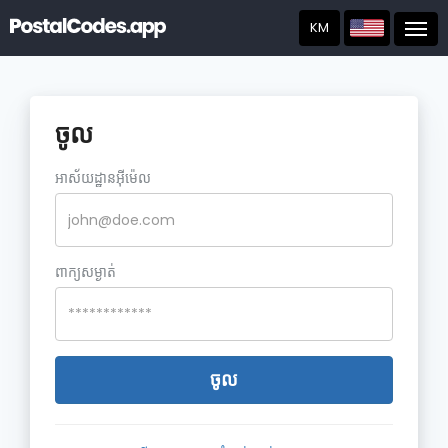
KM
Post
ចូល
អាស័យ​ដ្ឋាន​អ៊ី​ម៉េ​ល
ពាក្យសម្ងាត់
ចូល