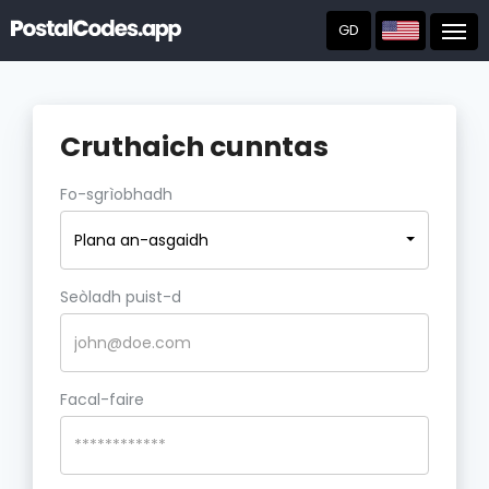
GD
Post
Cruthaich cunntas
Fo-sgrìobhadh
Plana an-asgaidh
Seòladh puist-d
Facal-faire