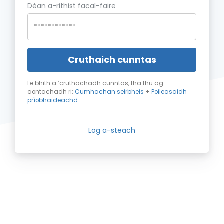
Dèan a-rithist facal-faire
Cruthaich cunntas
Le bhith a ’cruthachadh cunntas, tha thu ag
aontachadh ri:
Cumhachan seirbheis
+
Poileasaidh
prìobhaideachd
Log a-steach