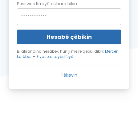
Passwordîfreyê dubare bikin
Hesabê çêbikin
Bi afirandina hesabek, hûn ji me re qebûl dikin:
Mercên
karûbar
+
Siyaseta taybetîtiyê
Têkevin