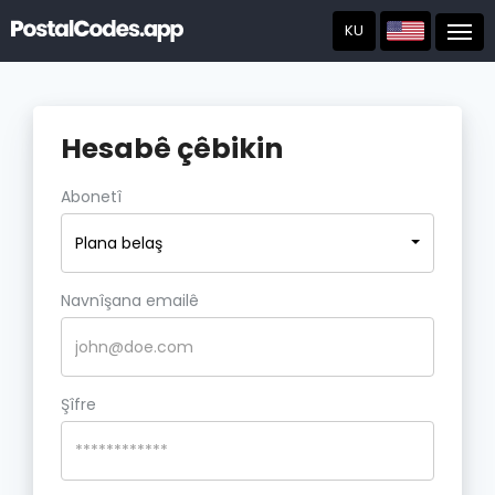
KU
Post
Hesabê çêbikin
Abonetî
Plana belaş
Navnîşana emailê
Şîfre