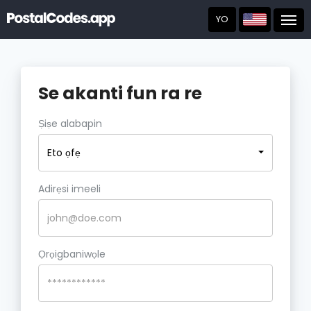
YO
Post
Se akanti fun ra re
Ṣiṣe alabapin
Eto ọfẹ
Adirẹsi imeeli
Ọrọigbaniwọle