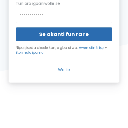
Tun oro igbaniwolle se
Se akanti fun ra re
Nipa ṣiṣẹda akọọlẹ kan, o gba si wa:
Awọn ofin ti iṣẹ
+
Eto imulo ipamọ
Wo ile