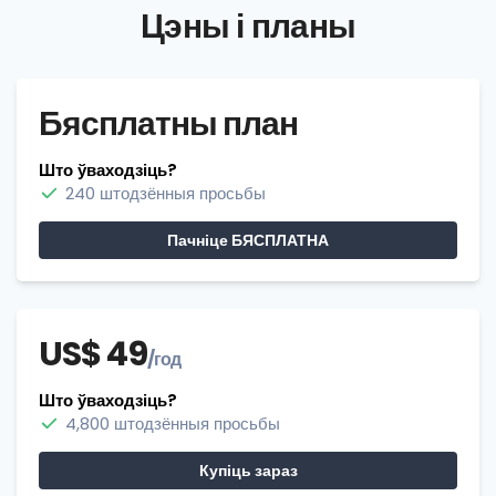
Цэны і планы
Бясплатны план
Што ўваходзіць?
240 штодзённыя просьбы
Пачніце БЯСПЛАТНА
US$ 49
/год
Што ўваходзіць?
4,800 штодзённыя просьбы
Купіць зараз