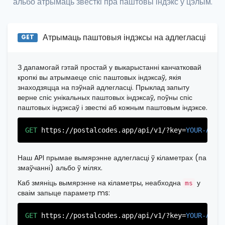
альбо атрымаць звесткі пра паштовы індэкс у цэлым.
"country_code"
:
"US"
,

"city"
:
"Edgewater"
,

"state"
:
"New Jersey"
,

"state_code"
:
"NJ"
,

Атрымаць паштовыя індэксы на адлегласці
"province"
:
"Bergen"
,

GET
"province_code"
:
"003"
          },

          {

З дапамогай гэтай простай у выкарыстанні канчатковай
"postal_code"
:
"07022"
,

кропкі вы атрымаеце спіс паштовых індэксаў, якія
"country_code"
:
"US"
,

знаходзяцца на пэўнай адлегласці. Прыклад запыту
"city"
:
"Fairview"
,

верне спіс унікальных паштовых індэксаў, поўны спіс
"state"
:
"New Jersey"
,

паштовых індэксаў і звесткі аб кожным паштовым індэксе.
"state_code"
:
"NJ"
,

"province"
:
"Bergen"
,

"province_code"
:
"003"
GET
https://postalcodes.app/api/v1/?key=
YOUR-APIK
          },

          {

"postal_code"
:
"07024"
,

Наш API прымае вымярэнне адлегласці ў кіламетрах (па
"country_code"
:
"US"
,

змаўчанні) альбо ў мілях.
"city"
:
"Fort Lee"
,

"state"
:
"New Jersey"
,

Каб змяніць вымярэнне на кіламетры, неабходна
у
ms
"state_code"
:
"NJ"
,

сваім запыце параметр ms:
"province"
:
"Bergen"
,

"province_code"
:
"003"
GET
https://postalcodes.app/api/v1/?key=
YOUR-APIK
          },
