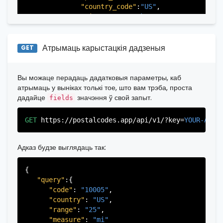
"city"
:
"Fort Lee"
,

"country_code"
:
"US"
,

"state"
:
"New Jersey"
,

"city"
:
"New York"
,

"state_code"
:
"NJ"
,

"state"
:
"New York"
,

"province"
:
"Bergen"
,

"state_code"
:
"NY"
,

"province_code"
:
"003"
"province"
:
"New York"
,

Атрымаць карыстацкія дадзеныя
GET
          },

"province_code"
:
"061"
          {

          }

"postal_code"
:
"07026"
,

       ],

Вы можаце перадаць дадатковыя параметры, каб
"country_code"
:
"US"
,

   }

атрымаць у выніках толькі тое, што вам трэба, проста
"city"
:
"Garfield"
,

дадайце
значэння ў свой запыт.
fields
"state"
:
"New Jersey"
,

"state_code"
:
"NJ"
,

GET
https://postalcodes.app/api/v1/?key=
YOUR-APIK
"province"
:
"Bergen"
,

"province_code"
:
"003"
          },

Адказ будзе выглядаць так:
           ...

       ],

{

   }

"query"
:{

"code"
: 
"10005"
,

"country"
: 
"US"
,

"range"
: 
"25"
,

"measure"
: 
"mi"