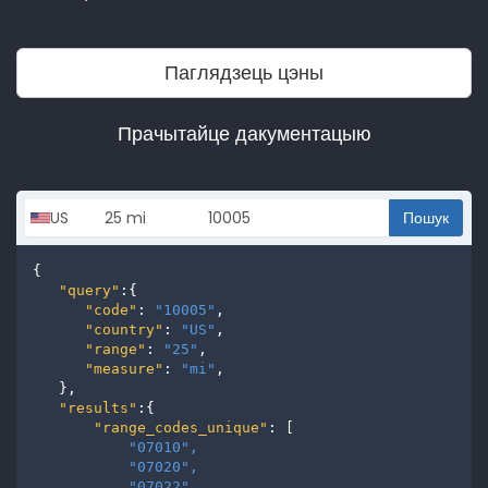
Паглядзець цэны
Прачытайце дакументацыю
Пошук
{

"query"
:{

"code"
: 
"10005"
,

"country"
: 
"US"
,

"range"
: 
"25"
,

"measure"
: 
"mi"
,

   },

"results"
:{

"range_codes_unique"
: [

"07010", 
"07020", 
"07022", 