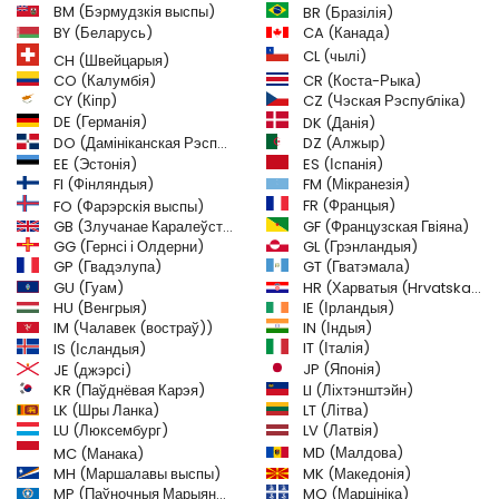
BM (Бэрмудзкія выспы)
BR (Бразілія)
BY (Беларусь)
CA (Канада)
CL (чылі)
CH (Швейцарыя)
CR (Коста-Рыка)
CO (Калумбія)
CY (Кіпр)
CZ (Чэская Рэспубліка)
DE (Германія)
DK (Данія)
DO (Дамініканская Рэспубліка)
DZ (Алжыр)
EE (Эстонія)
ES (Іспанія)
FI (Фінляндыя)
FM (Мікранезія)
FR (Францыя)
FO (Фарэрскія выспы)
GB (Злучанае Каралеўства)
GF (Французская Гвіяна)
GG (Гернсі і Олдерни)
GL (Грэнландыя)
GT (Гватэмала)
GP (Гвадэлупа)
GU (Гуам)
HR (Харватыя (Hrvatska))
HU (Венгрыя)
IE (Ірландыя)
IM (Чалавек (востраў))
IN (Індыя)
IT (Італія)
IS (Ісландыя)
JE (джэрсі)
JP (Японія)
LI (Ліхтэнштэйн)
KR (Паўднёвая Карэя)
LK (Шры Ланка)
LT (Літва)
LU (Люксембург)
LV (Латвія)
MD (Малдова)
MC (Манака)
MH (Маршалавы выспы)
MK (Македонія)
MP (Паўночныя Марыянскія астравы)
MQ (Марцініка)