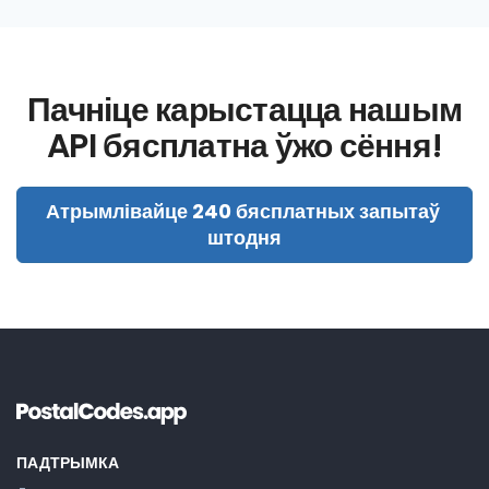
Пачніце карыстацца нашым
API бясплатна ўжо сёння!
Атрымлівайце 240 бясплатных запытаў 
штодня
ПАДТРЫМКА