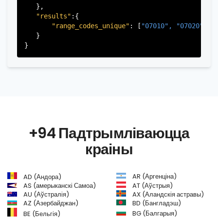
   },

"results"
:{

"range_codes_unique"
: [
"07010", 
"07020", 
"
   }

+94 Падтрымліваюцца
краіны
AR (Аргенціна)
AD (Андора)
AS (амерыканскі Самоа)
AT (Аўстрыя)
AU (Аўстралія)
AX (Аландскія астравы)
AZ (Азербайджан)
BD (Бангладэш)
BG (Балгарыя)
BE (Бельгія)