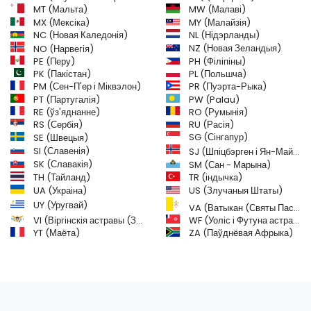
MT (Мальта)
MW (Малаві)
MX (Мексіка)
MY (Малайзія)
NC (Новая Каледонія)
NL (Нідэрланды)
NZ (Новая Зеландыя)
NO (Нарвегія)
PH (Філіпіны)
PE (Перу)
PL (Польшча)
PK (Пакістан)
PM (Сен-П'ер і Міквэлон)
PR (Пуэрта-Рыка)
PW (Palau)
PT (Партугалія)
RE (ўз'яднанне)
RO (Румынія)
RS (Сербія)
RU (Расія)
SE (Швецыя)
SG (Сінгапур)
SI (Славенія)
SJ (Шпіцбэрген і Ян-Майен)
SK (Славакія)
SM (Сан - Марына)
TH (Тайланд)
TR (індычка)
US (Злучаныя Штаты)
UA (Украіна)
UY (Уругвай)
VA (Ватыкан (Святы Пасад))
VI (Віргінскія астравы (ЗША))
WF (Уоліс і Футуна астравы)
YT (Маёта)
ZA (Паўднёвая Афрыка)