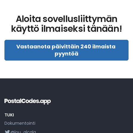
Aloita sovellusliittymän
käyttö ilmaiseksi tänään!
Vastaanota päivittäin 240 ilmaista 
pyyntöä
TUKI
Dokumentointi
@lou_alcala