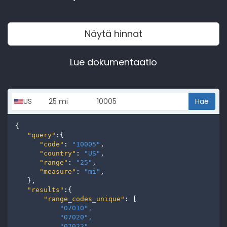
Näytä hinnat
Lue dokumentaatio
Hae
{

"query"
:{

"code"
: 
"10005"
,

"country"
: 
"US"
,

"range"
: 
"25"
,

"measure"
: 
"mi"
,

   },

"results"
:{

"range_codes_unique"
: [

"07010", 
"07020", 
"07022", 