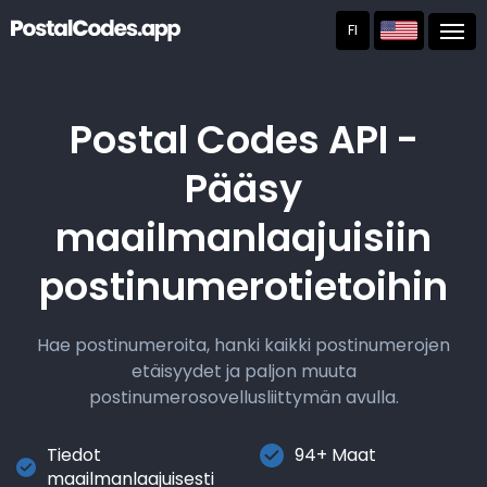
FI
Post
Postal Codes API -
Pääsy
maailmanlaajuisiin
postinumerotietoihin
Hae postinumeroita, hanki kaikki postinumerojen
etäisyydet ja paljon muuta
postinumerosovellusliittymän avulla.
Tiedot
94+ Maat
maailmanlaajuisesti