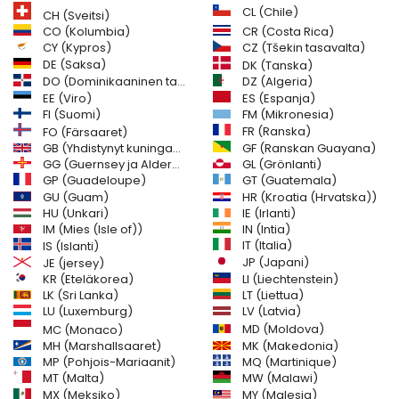
CL (Chile)
CH (Sveitsi)
CR (Costa Rica)
CO (Kolumbia)
CY (Kypros)
CZ (Tšekin tasavalta)
DE (Saksa)
DK (Tanska)
DO (Dominikaaninen tasavalta)
DZ (Algeria)
EE (Viro)
ES (Espanja)
FI (Suomi)
FM (Mikronesia)
FR (Ranska)
FO (Färsaaret)
GB (Yhdistynyt kuningaskunta)
GF (Ranskan Guayana)
GG (Guernsey ja Alderney)
GL (Grönlanti)
GT (Guatemala)
GP (Guadeloupe)
GU (Guam)
HR (Kroatia (Hrvatska))
HU (Unkari)
IE (Irlanti)
IM (Mies (Isle of))
IN (Intia)
IT (Italia)
IS (Islanti)
JE (jersey)
JP (Japani)
LI (Liechtenstein)
KR (Eteläkorea)
LK (Sri Lanka)
LT (Liettua)
LU (Luxemburg)
LV (Latvia)
MD (Moldova)
MC (Monaco)
MH (Marshallsaaret)
MK (Makedonia)
MP (Pohjois-Mariaanit)
MQ (Martinique)
MT (Malta)
MW (Malawi)
MX (Meksiko)
MY (Malesia)