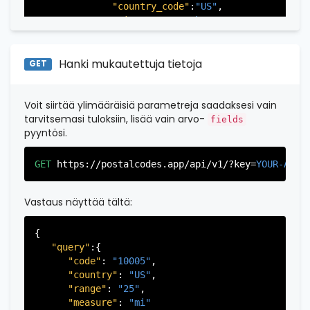
"city"
:
"Fort Lee"
,

"country_code"
:
"US"
,

"state"
:
"New Jersey"
,

"city"
:
"New York"
,

"state_code"
:
"NJ"
,

"state"
:
"New York"
,

"province"
:
"Bergen"
,

"state_code"
:
"NY"
,

"province_code"
:
"003"
"province"
:
"New York"
,

Hanki mukautettuja tietoja
GET
          },

"province_code"
:
"061"
          {

          }

"postal_code"
:
"07026"
,

       ],

Voit siirtää ylimääräisiä parametreja saadaksesi vain
"country_code"
:
"US"
,

   }

tarvitsemasi tuloksiin, lisää vain arvo-
fields
"city"
:
"Garfield"
,

pyyntösi.
"state"
:
"New Jersey"
,

"state_code"
:
"NJ"
,

GET
https://postalcodes.app/api/v1/?key=
YOUR-APIK
"province"
:
"Bergen"
,

"province_code"
:
"003"
          },

Vastaus näyttää tältä:
           ...

       ],

{

   }

"query"
:{

"code"
: 
"10005"
,

"country"
: 
"US"
,

"range"
: 
"25"
,

"measure"
: 
"mi"