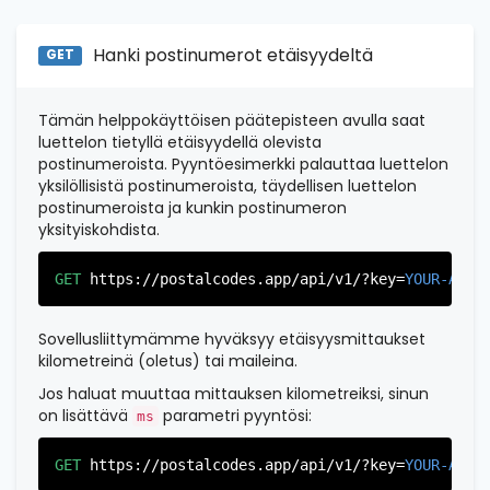
"country_code"
:
"US"
,

"city"
:
"Edgewater"
,

"state"
:
"New Jersey"
,

Hanki postinumerot etäisyydeltä
GET
"state_code"
:
"NJ"
,

"province"
:
"Bergen"
,

"province_code"
:
"003"
Tämän helppokäyttöisen päätepisteen avulla saat
          },

          {

luettelon tietyllä etäisyydellä olevista
"postal_code"
:
"07022"
,

postinumeroista. Pyyntöesimerkki palauttaa luettelon
"country_code"
:
"US"
,

yksilöllisistä postinumeroista, täydellisen luettelon
"city"
:
"Fairview"
,

postinumeroista ja kunkin postinumeron
"state"
:
"New Jersey"
,

yksityiskohdista.
"state_code"
:
"NJ"
,

"province"
:
"Bergen"
,

"province_code"
:
"003"
GET
https://postalcodes.app/api/v1/?key=
YOUR-APIK
          },

          {

"postal_code"
:
"07024"
,

Sovellusliittymämme hyväksyy etäisyysmittaukset
"country_code"
:
"US"
,

kilometreinä (oletus) tai maileina.
"city"
:
"Fort Lee"
,

Jos haluat muuttaa mittauksen kilometreiksi, sinun
"state"
:
"New Jersey"
,

on lisättävä
parametri pyyntösi:
"state_code"
:
"NJ"
,

ms
"province"
:
"Bergen"
,

"province_code"
:
"003"
GET
https://postalcodes.app/api/v1/?key=
YOUR-APIK
          },
