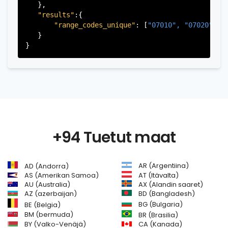
   },

"results"
:{

"range_codes_unique"
: [
"07010", 
"07020", 
"
   }

+94 Tuetut maat
AR (Argentiina)
AD (Andorra)
AS (Amerikan Samoa)
AT (Itävalta)
AU (Australia)
AX (Alandin saaret)
AZ (azerbaijan)
BD (Bangladesh)
BG (Bulgaria)
BE (Belgia)
BM (bermuda)
BR (Brasilia)
BY (Valko-Venäjä)
CA (Kanada)