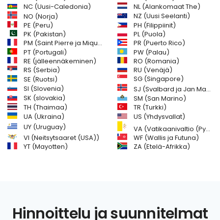
NC (Uusi-Caledonia)
NL (Alankomaat The)
NZ (Uusi Seelanti)
NO (Norja)
PH (Filippiinit)
PE (Peru)
PL (Puola)
PK (Pakistan)
PM (Saint Pierre ja Miquelon)
PR (Puerto Rico)
PW (Palau)
PT (Portugali)
RE (jälleennäkeminen)
RO (Romania)
RS (Serbia)
RU (Venäjä)
SE (Ruotsi)
SG (Singapore)
SI (Slovenia)
SJ (Svalbard ja Jan Mayenin saaret)
SK (slovakia)
SM (San Marino)
TH (Thaimaa)
TR (Turkki)
US (Yhdysvallat)
UA (Ukraina)
UY (Uruguay)
VA (Vatikaanivaltio (Pyhä istuin))
VI (Neitsytsaaret (USA))
WF (Wallis ja Futuna)
YT (Mayotten)
ZA (Etelä-Afrikka)
Hinnoittelu ja suunnitelmat