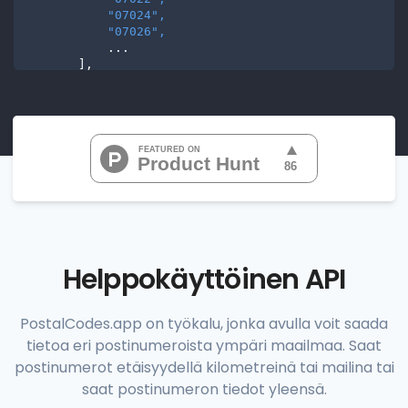
"07024", 
"07026", 
           ...

       ],

"range_codes"
: [

"07010", 
"07020", 
"07022", 
"07024", 
"07026", 
           ...

       ],

"range_codes_details"
: [

          {

"postal_code"
:
"07010"
,

"country_code"
:
"US"
,

Helppokäyttöinen API
"city"
:
"Cliffside Park"
,

"state"
:
"New Jersey"
,

"state_code"
:
"NJ"
,

PostalCodes.app on työkalu, jonka avulla voit saada
"province"
:
"Bergen"
,

tietoa eri postinumeroista ympäri maailmaa. Saat
"province_code"
:
"003"
          },

postinumerot etäisyydellä kilometreinä tai mailina tai
          {

saat postinumeron tiedot yleensä.
"postal_code"
:
"07020"
,
