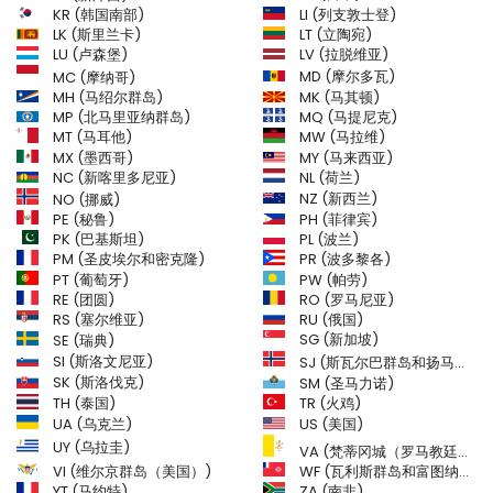
LI (列支敦士登)
KR (韩国南部)
LK (斯里兰卡)
LT (立陶宛)
LU (卢森堡)
LV (拉脱维亚)
MD (摩尔多瓦)
MC (摩纳哥)
MH (马绍尔群岛)
MK (马其顿)
MP (北马里亚纳群岛)
MQ (马提尼克)
MT (马耳他)
MW (马拉维)
MX (墨西哥)
MY (马来西亚)
NC (新喀里多尼亚)
NL (荷兰)
NZ (新西兰)
NO (挪威)
PH (菲律宾)
PE (秘鲁)
PL (波兰)
PK (巴基斯坦)
PM (圣皮埃尔和密克隆)
PR (波多黎各)
PW (帕劳)
PT (葡萄牙)
RE (团圆)
RO (罗马尼亚)
RS (塞尔维亚)
RU (俄国)
SE (瑞典)
SG (新加坡)
SI (斯洛文尼亚)
SJ (斯瓦尔巴群岛和扬马延岛)
SK (斯洛伐克)
SM (圣马力诺)
TH (泰国)
TR (火鸡)
US (美国)
UA (乌克兰)
UY (乌拉圭)
VA (梵蒂冈城（罗马教廷）)
VI (维尔京群岛（美国）)
WF (瓦利斯群岛和富图纳群岛)
YT (马约特)
ZA (南非)