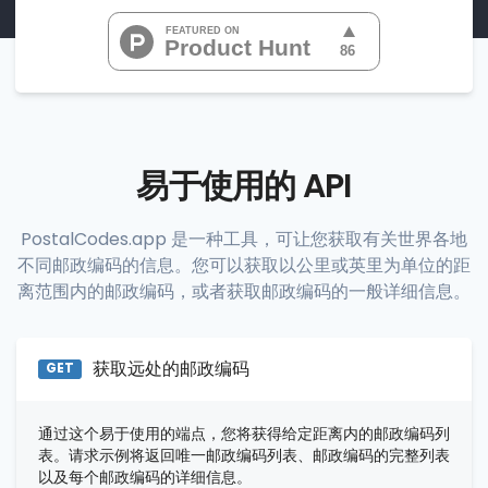
"07022", 
"07024", 
"07026", 
           ...

       ],

"range_codes_details"
: [

          {

"postal_code"
:
"07010"
,

"country_code"
:
"US"
,

易于使用的 API
"city"
:
"Cliffside Park"
,

"state"
:
"New Jersey"
,

"state_code"
:
"NJ"
,

PostalCodes.app 是一种工具，可让您获取有关世界各地
"province"
:
"Bergen"
,

不同邮政编码的信息。您可以获取以公里或英里为单位的距
"province_code"
:
"003"
          },

离范围内的邮政编码，或者获取邮政编码的一般详细信息。
          {

"postal_code"
:
"07020"
,

"country_code"
:
"US"
,

"city"
:
"Edgewater"
,

获取远处的邮政编码
GET
"state"
:
"New Jersey"
,

"state_code"
:
"NJ"
,

"province"
:
"Bergen"
,

通过这个易于使用的端点，您将获得给定距离内的邮政编码列
"province_code"
:
"003"
表。请求示例将返回唯一邮政编码列表、邮政编码的完整列表
          },

以及每个邮政编码的详细信息。
          {
