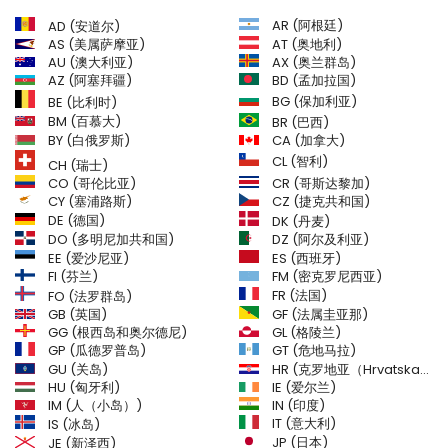
AR (阿根廷)
AD (安道尔)
AS (美属萨摩亚)
AT (奥地利)
AU (澳大利亚)
AX (奥兰群岛)
AZ (阿塞拜疆)
BD (孟加拉国)
BG (保加利亚)
BE (比利时)
BM (百慕大)
BR (巴西)
BY (白俄罗斯)
CA (加拿大)
CL (智利)
CH (瑞士)
CR (哥斯达黎加)
CO (哥伦比亚)
CY (塞浦路斯)
CZ (捷克共和国)
DE (德国)
DK (丹麦)
DO (多明尼加共和国)
DZ (阿尔及利亚)
EE (爱沙尼亚)
ES (西班牙)
FI (芬兰)
FM (密克罗尼西亚)
FR (法国)
FO (法罗群岛)
GB (英国)
GF (法属圭亚那)
GG (根西岛和奥尔德尼)
GL (格陵兰)
GT (危地马拉)
GP (瓜德罗普岛)
GU (关岛)
HR (克罗地亚（Hrvatska）)
HU (匈牙利)
IE (爱尔兰)
IM (人（小岛）)
IN (印度)
IT (意大利)
IS (冰岛)
JE (新泽西)
JP (日本)