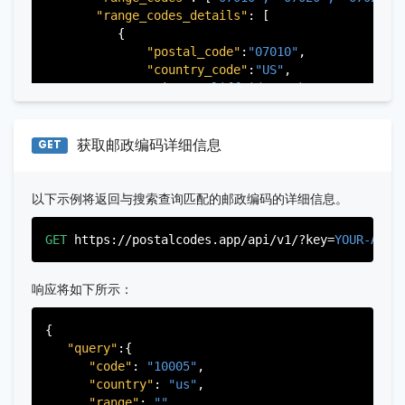
          },

"range_codes_details"
: [

           ...

          {

       ],

"postal_code"
:
"07010"
,

   }

"country_code"
:
"US"
,

"city"
:
"Cliffside Park"
,

"state"
:
"New Jersey"
,

"state_code"
:
"NJ"
,

"province"
:
"Bergen"
,

获取邮政编码详细信息
GET
"province_code"
:
"003"
          },

          {

以下示例将返回与搜索查询匹配的邮政编码的详细信息。
"postal_code"
:
"07020"
,

"country_code"
:
"US"
,

GET
https://postalcodes.app/api/v1/?key=
YOUR-APIK
"city"
:
"Edgewater"
,

"state"
:
"New Jersey"
,

"state_code"
:
"NJ"
,

响应将如下所示：
"province"
:
"Bergen"
,

"province_code"
:
"003"
{

          },

"query"
:{

          {

"code"
: 
"10005"
,

"postal_code"
:
"07022"
,

"country"
: 
"us"
,

"country_code"
:
"US"
,

"range"
: 
""
,
