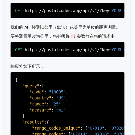
"postal_code"
:
"07022"
,

"country_code"
:
"US"
,

GET
https://postalcodes.app/api/v1/?key=
YOUR-APIK
"city"
:
"Fairview"
,

"state"
:
"New Jersey"
,

"state_code"
:
"NJ"
,

我们的 API 接受以公里（默认）或英里为单位的距离测量。
"province"
:
"Bergen"
,

"province_code"
:
"003"
要将测量更改为公里，您必须将
参数放在您的请求中：
ms
          },

          {

GET
https://postalcodes.app/api/v1/?key=
YOUR-APIK
"postal_code"
:
"07024"
,

"country_code"
:
"US"
,

"city"
:
"Fort Lee"
,

响应将如下所示：
"state"
:
"New Jersey"
,

"state_code"
:
"NJ"
,

"province"
:
"Bergen"
,

{

"province_code"
:
"003"
"query"
:{

          },

"code"
: 
"10005"
,

          {

"country"
: 
"US"
,

"postal_code"
:
"07026"
,

"range"
: 
"25"
,

"country_code"
:
"US"
,

"measure"
: 
"mi"
"city"
:
"Garfield"
,

   },

"state"
:
"New Jersey"
,

"results"
:{

"state_code"
:
"NJ"
,

"province"
:
"Bergen"
,

"range_codes_unique"
: [
"07010", 
"07020", 
"
"province_code"
:
"003"
"range_codes"
: [
"07010", 
"07020", 
"07022",