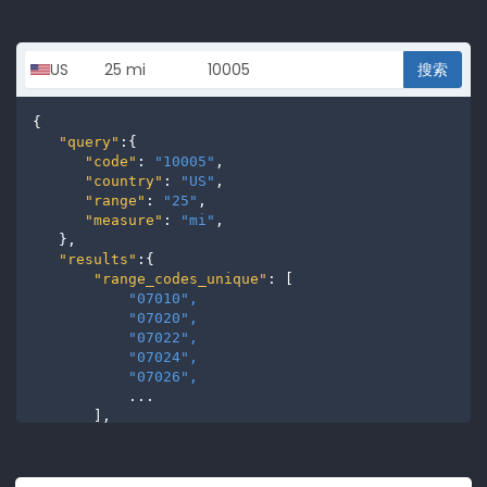
搜索
{

"query"
:{

"code"
: 
"10005"
,

"country"
: 
"US"
,

"range"
: 
"25"
,

"measure"
: 
"mi"
,

   },

"results"
:{

"range_codes_unique"
: [

"07010", 
"07020", 
"07022", 
"07024", 
"07026", 
           ...

       ],

"range_codes"
: [

"07010", 
"07020", 