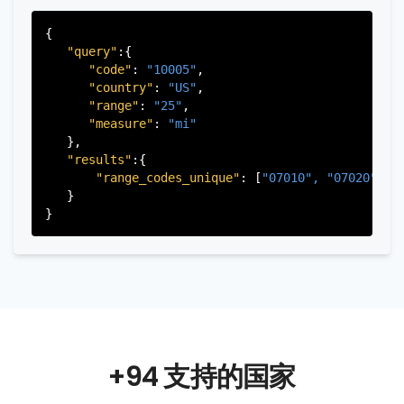
"province_code"
:
"003"
          },

{

           ...

"query"
:{

       ],

"code"
: 
"10005"
,

   }

"country"
: 
"US"
,

"range"
: 
"25"
,

"measure"
: 
"mi"
   },

"results"
:{

"range_codes_unique"
: [
"07010", 
"07020", 
"
   }

+94 支持的国家