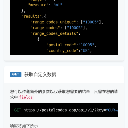
"city"
:
"Fairview"
,

"measure"
: 
"mi"
"state"
:
"New Jersey"
,

   },

"state_code"
:
"NJ"
,

"results"
:{

"province"
:
"Bergen"
,

"range_codes_unique"
: [
"10005"
],

"province_code"
:
"003"
"range_codes"
: [
"10005"
],

          },

"range_codes_details"
: [

          {

          {

"postal_code"
:
"07024"
,

"postal_code"
:
"10005"
,

"country_code"
:
"US"
,

"country_code"
:
"US"
,

"city"
:
"Fort Lee"
,

"city"
:
"New York"
,

"state"
:
"New Jersey"
,

"state"
:
"New York"
,

"state_code"
:
"NJ"
,

"state_code"
:
"NY"
,

"province"
:
"Bergen"
,

"province"
:
"New York"
,

获取自定义数据
GET
"province_code"
:
"003"
"province_code"
:
"061"
          },

          }

          {

       ],

您可以传递额外的参数以仅获取您需要的结果，只需在您的请
"postal_code"
:
"07026"
,

   }

求中
fields
"country_code"
:
"US"
,

"city"
:
"Garfield"
,

GET
https://postalcodes.app/api/v1/?key=
YOUR-APIK
"state"
:
"New Jersey"
,

"state_code"
:
"NJ"
,

"province"
:
"Bergen"
,

响应将如下所示：