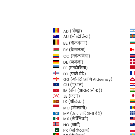
AD (अँन्ड्रा)
AU (ऑस्ट्रेलिया)
BE (बेल्जियम)
BY (बेलारूस)
CO (कोलंबिया)
DE (जर्मनी)
EE (एस्टोनिया)
FO (फरो बेटे)
GG (ग्वेर्नसे आणि Alderney)
GU (गुआम)
IM (मॅन (आयल ऑफ))
JE (जर्सी)
LK (श्रीलंका)
MC (मोनाको)
MP (उत्तर मारियाना बेटे)
MX (मेक्सिको)
NO (नॉर्वे)
PK (पाकिस्तान)