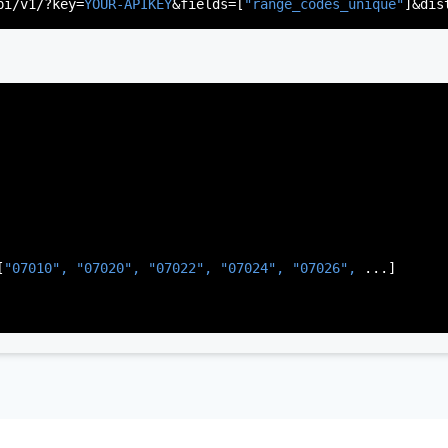
pi/v1/?key=
YOUR-APIKEY
&fields=[
"range_codes_unique"
]&dis
rsey"
,

J"
,

gen"
,

:
"003"
[
"07010", 
"07020", 
"07022", 
"07024", 
"07026", 
...]
