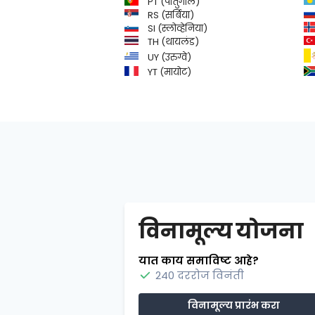
PT (पोर्तुगाल)
RS (सर्बिया)
SI (स्लोव्हेनिया)
TH (थायलंड)
UY (उरुग्वे)
YT (मायोट)
विनामूल्य योजना
यात काय समाविष्ट आहे?
240 दररोज विनंती
विनामूल्य प्रारंभ करा