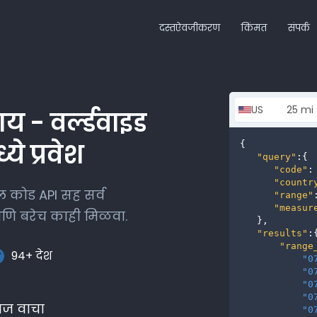
दस्तऐवजीकरण
किंमत
संपर्क
 - वर्ल्डवाइड
ये प्रवेश
{

"query"
:{

"code"
:
"countr
ल कोड API सह सर्व
"range"
"measur
आणि बरेच काही मिळवा.
   },

"results"
:{
"range
94+ देश
"0
"0
"0
"0
वज वाचा
"0