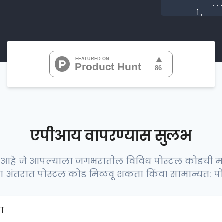
           ...

       ],

"range
"0
"0
"0
"0
"0
           ...

       ],

"range
          {

एपीआय वापरण्यास सुलभ
हे जे आपल्याला जगभरातील विविध पोस्टल कोडची माह
ा अंतरात पोस्टल कोड मिळवू शकता किंवा सामान्यत: प
          },

          {

वा