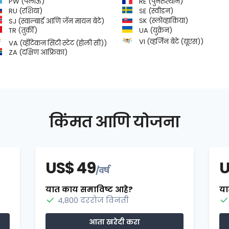
PW (पलाऊ)
RE (पुनरुत्थान)
SE (स्वीडन)
RU (रशिया)
SK (स्लोव्हाकिया)
SJ (स्वाल्बार्ड आणि जॅन मायन बेटे)
TR (तुर्की)
UA (युक्रेन)
VI (व्हर्जिन बेटे (यूएस))
VA (व्हॅटिकन सिटी स्टेट (होली सी))
ZA (दक्षिण आफ्रिका)
किंमत आणि योजना
US$ 49
U
/वर्ष
यात काय समाविष्ट आहे?
या
4,800 दररोज विनंती
आता खरेदी करा