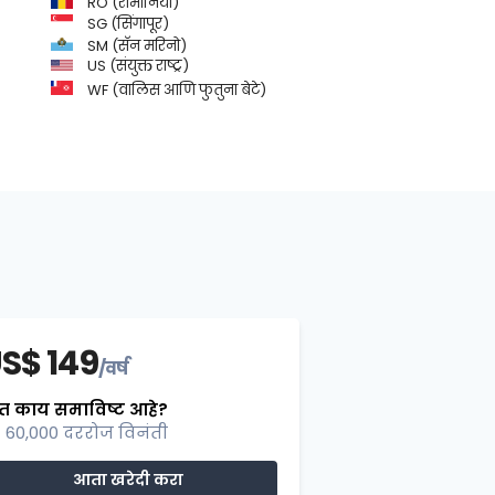
RO (रोमानिया)
SG (सिंगापूर)
SM (सॅन मरिनो)
US (संयुक्त राष्ट्र)
WF (वालिस आणि फुतुना बेटे)
S$ 149
/वर्ष
त काय समाविष्ट आहे?
60,000 दररोज विनंती
आता खरेदी करा