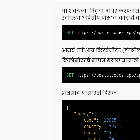
या शेवटच्या बिंदूचा वापर करण्यास
उदाहरण अद्वितीय पोस्टल कोडची या
GET
https://postalcodes.app/a
आमचे एपीआय किलोमीटर (डीफॉल्ट)
किलोमीटरचे मापन बदलण्यासाठी 
GET
https://postalcodes.app/a
प्रतिसाद यासारखे दिसेल:
{

"query"
:{

"code"
: 
"10005"
,

"country"
: 
"US"
,

"range"
: 
"25"
,

"measure"
: 
"mi"