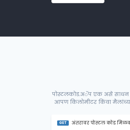
पोस्टलकोड.अॅप एक असे साधन आ
आपण किलोमीटर किंवा मैलांच्य
अंतरावर पोस्टल कोड मिळ
GET