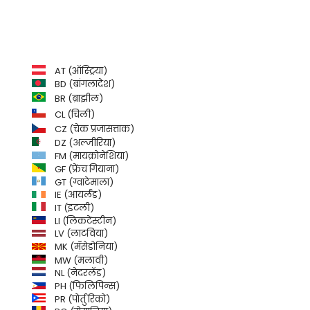
AT (ऑस्ट्रिया)
BD (बांगलादेश)
BR (ब्राझील)
CL (चिली)
CZ (चेक प्रजासत्ताक)
DZ (अल्जीरिया)
FM (मायक्रोनेशिया)
GF (फ्रेंच गियाना)
GT (ग्वाटेमाला)
IE (आयर्लंड)
IT (इटली)
LI (लिकटेंस्टीन)
LV (लाटविया)
MK (मॅसेडोनिया)
MW (मलावी)
NL (नेदरलँड)
PH (फिलिपिन्स)
PR (पोर्तु रिको)