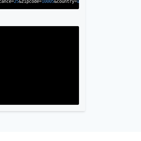
tance=
25
&zipcode=
10005
&country=
us