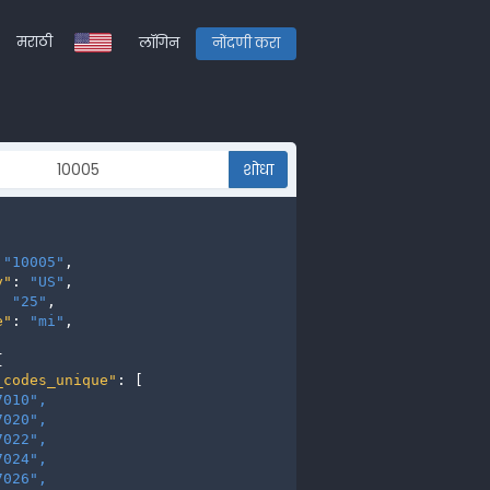
मराठी
लॉगिन
नोंदणी करा
शोधा
 
"10005"
,

y"
: 
"US"
,

: 
"25"
,

e"
: 
"mi"
,



_codes_unique"
: [

7010", 
7020", 
7022", 
7024", 
7026", 