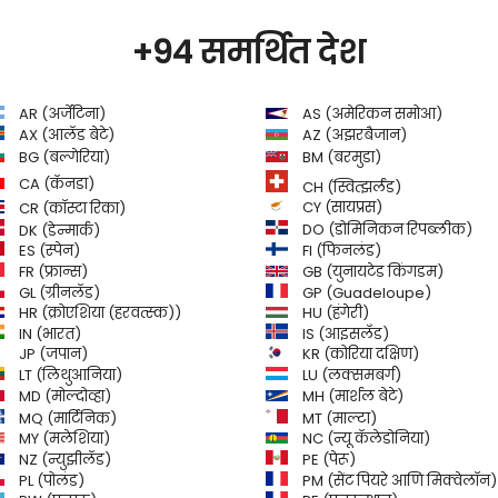
+94 समर्थित देश
AR (अर्जेंटिना)
AS (अमेरिकन समोआ)
AZ (अझरबैजान)
AX (आलँड बेटे)
BG (बल्गेरिया)
BM (बरमुडा)
CA (कॅनडा)
CH (स्वित्झर्लंड)
CR (कॉस्टा रिका)
CY (सायप्रस)
DO (डोमिनिकन रिपब्लीक)
DK (डेन्मार्क)
FI (फिनलंड)
ES (स्पेन)
GB (युनायटेड किंगडम)
FR (फ्रान्स)
GL (ग्रीनलँड)
GP (Guadeloupe)
HR (क्रोएशिया (हरवत्स्क))
HU (हंगेरी)
IN (भारत)
IS (आइसलँड)
JP (जपान)
KR (कोरिया दक्षिण)
LT (लिथुआनिया)
LU (लक्समबर्ग)
MD (मोल्दोव्हा)
MH (मार्शल बेटे)
MQ (मार्टिनिक)
MT (माल्टा)
MY (मलेशिया)
NC (न्यू कॅलेडोनिया)
NZ (न्युझीलँड)
PE (पेरू)
PL (पोलंड)
PM (सेंट पियरे आणि मिक्वेलॉन)