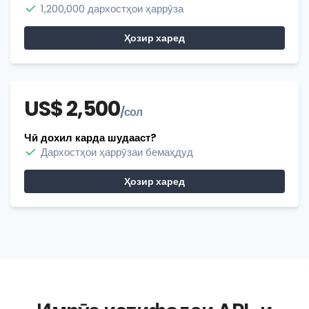
1,200,000 дархостҳои ҳаррӯза
Ҳозир харед
US$ 2,500
/сол
Чӣ дохил карда шудааст?
Дархостҳои ҳаррӯзаи бемаҳдуд
Ҳозир харед