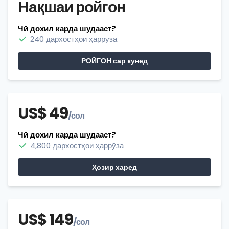
Нақшаи ройгон
Чӣ дохил карда шудааст?
240 дархостҳои ҳаррӯза
РОЙГОН сар кунед
US$ 49
/сол
Чӣ дохил карда шудааст?
4,800 дархостҳои ҳаррӯза
Ҳозир харед
US$ 149
/сол