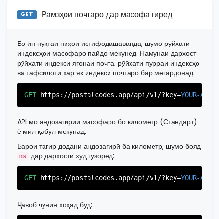
"state_code"
:
"NJ"
,

Рамзҳои почтаро дар масофа гиред
"province"
:
"Bergen"
,

GET
"province_code"
:
"003"
          },

          {

Бо ин нуқтаи ниҳоӣ истифодашаванда, шумо рӯйхати
"postal_code"
:
"07022"
,

индексҳои масофаро пайдо мекунед. Намунаи дархост
"country_code"
:
"US"
,

рӯйхати индекси ягонаи почта, рӯйхати пурраи индексҳо
"city"
:
"Fairview"
,

ва тафсилоти ҳар як индекси почтаро бар мегардонад.
"state"
:
"New Jersey"
,

"state_code"
:
"NJ"
,

"province"
:
"Bergen"
,

GET
https://postalcodes.app/api/v1/?key=
YOUR-APIK
"province_code"
:
"003"
          },

          {

API мо андозагирии масофаро бо километр (Стандарт)
"postal_code"
:
"07024"
,

ё мил қабул мекунад.
"country_code"
:
"US"
,

Барои тағир додани андозагирӣ ба километр, шумо бояд
"city"
:
"Fort Lee"
,

"state"
:
"New Jersey"
,

дар дархости худ гузоред:
ms
"state_code"
:
"NJ"
,

"province"
:
"Bergen"
,

GET
https://postalcodes.app/api/v1/?key=
YOUR-APIK
"province_code"
:
"003"
          },

          {

Ҷавоб чунин хоҳад буд:
"postal_code"
:
"07026"
,

"country_code"
:
"US"
,
