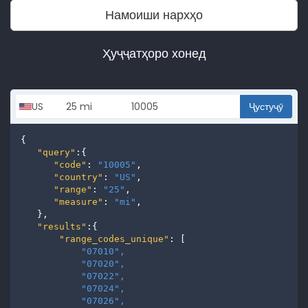
Намоиши нархҳо
Ҳуҷҷатҳоро хонед
Ҷустуҷӯ
{

"query"
:{

"code"
: 
"10005"
,

"country"
: 
"US"
,

"range"
: 
"25"
,

"measure"
: 
"mi"
,

   },

"results"
:{

"range_codes_unique"
: [

"07010", 
"07020", 
"07022", 
"07024", 
"07026", 