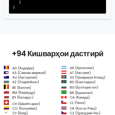
   }

+94 Кишварҳои дастгирӣ
AR (Аргентина)
AD (Андорра)
AS (Самоаи амрикоӣ)
AT (Австрия)
AU (Австралия)
AX (Ҷазираҳои Аланд)
AZ (Озарбойҷон)
BD (Бангладеш)
BG (Булғористон)
BE (Белгия)
BM (Бермудд)
BR (Бразилия)
BY (Беларус)
CA (Канада)
CL (Чили)
CH (Швейтсария)
CR (Коста-Рика)
CO (Колумбия)
CY (Кипр)
CZ (Ҷумҳуриӣ Чех)