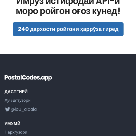
Имрӯз истифодаи API-и
моро ройгон оғоз кунед!
240 дархости ройгони ҳаррӯза гиред
ДАСТГИРӢ
Ҳуҷҷатгузорӣ
@lou_alcala
УМУМӢ
Нархгузорӣ