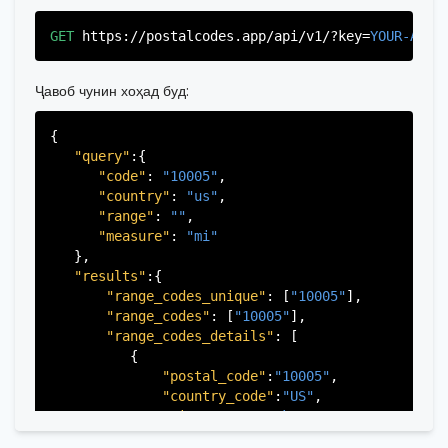
"country_code"
:
"US"
,

"city"
:
"Edgewater"
,

GET
https://postalcodes.app/api/v1/?key=
YOUR-APIK
"state"
:
"New Jersey"
,

"state_code"
:
"NJ"
,

"province"
:
"Bergen"
,

Ҷавоб чунин хоҳад буд:
"province_code"
:
"003"
          },

{

          {

"query"
:{

"postal_code"
:
"07022"
,

"code"
: 
"10005"
,

"country_code"
:
"US"
,

"country"
: 
"us"
,

"city"
:
"Fairview"
,

"range"
: 
""
,

"state"
:
"New Jersey"
,

"measure"
: 
"mi"
"state_code"
:
"NJ"
,

   },

"province"
:
"Bergen"
,

"results"
:{

"province_code"
:
"003"
"range_codes_unique"
: [
"10005"
],

          },

"range_codes"
: [
"10005"
],

          {

"range_codes_details"
: [

"postal_code"
:
"07024"
,

          {

"country_code"
:
"US"
,

"postal_code"
:
"10005"
,

"city"
:
"Fort Lee"
,

"country_code"
:
"US"
,

"state"
:
"New Jersey"
,

"city"
:
"New York"
,

"state_code"
:
"NJ"
,

"state"
:
"New York"
,

"province"
:
"Bergen"
,
