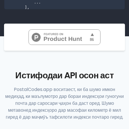
           ...

       ],

"range_codes"
: [

"07010", 
"07020", 
"07022", 
"07024", 
"07026", 
           ...

       ],

"range_codes_details"
: [

          {

"postal_code"
:
"07010"
,

"country_code"
:
"US"
,

Истифодаи API осон аст
"city"
:
"Cliffside Park"
,

"state"
:
"New Jersey"
,

"state_code"
:
"NJ"
,

PostalCodes.app воситаест, ки ба шумо имкон
"province"
:
"Bergen"
,

медиҳад, ки маълумотро дар бораи индексҳои гуногуни
"province_code"
:
"003"
          },

почта дар саросари ҷаҳон ба даст оред. Шумо
          {

метавонед индексҳоро дар масофаи километр ё мил
"postal_code"
:
"07020"
,

гиред ё дар маҷмӯъ тафсилоти индекси почтаро гиред.
"country_code"
:
"US"
,

"city"
:
"Edgewater"
,

"state"
:
"New Jersey"
,
