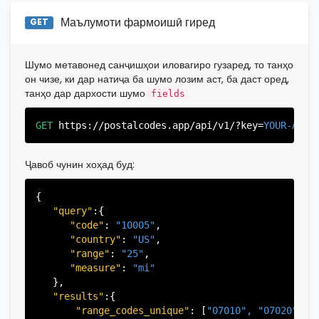
"state_code"
:
"NY"
,

"province_code"
:
"003"
"province"
:
"New York"
,

Маълумоти фармоишӣ гиред
GET
          },

"province_code"
:
"061"
          {

          }

"postal_code"
:
"07026"
,

       ],

Шумо метавонед санҷишҳои иловагиро гузаред, то танҳо
"country_code"
:
"US"
,

   }

он чизе, ки дар натиҷа ба шумо лозим аст, ба даст оред,
"city"
:
"Garfield"
,

танҳо дар дархости шумо
fields
"state"
:
"New Jersey"
,

"state_code"
:
"NJ"
,

GET
https://postalcodes.app/api/v1/?key=
YOUR-APIK
"province"
:
"Bergen"
,

"province_code"
:
"003"
          },

Ҷавоб чунин хоҳад буд:
           ...

       ],

{

   }

"query"
:{

"code"
: 
"10005"
,

"country"
: 
"US"
,

"range"
: 
"25"
,

"measure"
: 
"mi"
   },

"results"
:{

"range_codes_unique"
: [
"07010", 
"07020", 
"