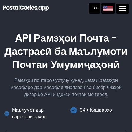
TG
Post
API Рамзҳои Почта -
Дастрасӣ ба Маълумоти
Почтаи Умумиҷаҳонӣ
Рамзҳои почтаро ҷустуҷӯ кунед, ҳамаи рамзҳои
масофаро дар масофаи диапазон ва бисёр чизҳои
дигар бо API индекси почтаи мо гиред.
Маълумот дар
94+ Кишварҳо
саросари ҷаҳон