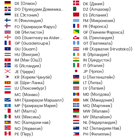
DE (Олмон)
DK (Дания)
DO (Ҷумҳурии Доминикан)
DZ (Алҷазоир)
EE (Эстония)
ES (Испания)
FI (Финляндия)
FM (Микронезия)
FR (Фаронса)
FO (Ҷазираҳои Фаруо)
GB (Инглистон)
GF (Гвинеяи Фаронса)
GG (Guernsey ва Alderney)
GL (Гренландия)
GT (Гватемала)
GP (Guadeloupe)
GU (Guam)
HR (Хорватия (Hrvatska))
HU (Венгрия)
IE (Ирландия)
IM (Ман (Ош))
IN (Ҳиндустон)
IT (Италия)
IS (Исландия)
JE (Ҷирри)
JP (Ҷопон)
LI (Лихтенштейн)
KR (Кореяи Ҷанубӣ)
LK (Шри-Ланка)
LT (Литва)
LU (Люксембург)
LV (Латвия)
MD (Молдова)
MC (Монако)
MH (Ҷазираҳои Маршалл)
MK (Македония)
MP (Ҷазираҳои Мария)
MQ (Мартиник)
MT (Малта)
MW (Малави)
MX (Мексика)
MY (Малайзия)
NC (Каледони нав)
NL (Нидерландия)
NZ (Зеландияи Нав)
NO (Норвегия)
PH (Филиппин)
PE (Перу)