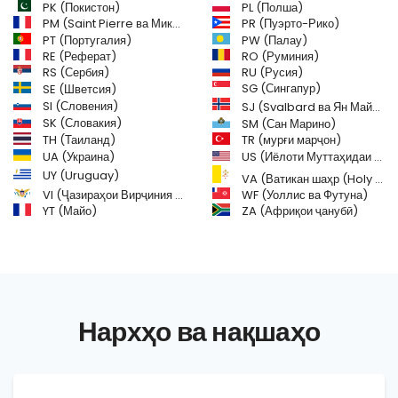
PL (Полша)
PK (Покистон)
PM (Saint Pierre ва Микелон)
PR (Пуэрто-Рико)
PW (Палау)
PT (Португалия)
RE (Реферат)
RO (Руминия)
RS (Сербия)
RU (Русия)
SE (Шветсия)
SG (Сингапур)
SI (Словения)
SJ (Svalbard ва Ян Майеен)
SK (Словакия)
SM (Сан Марино)
TH (Таиланд)
TR (мурғи марҷон)
US (Иёлоти Муттаҳидаи Амрико)
UA (Украина)
UY (Uruguay)
VA (Ватикан шаҳр (Holy See))
VI (Ҷазираҳои Вирҷиния (ИМА))
WF (Уоллис ва Футуна)
YT (Майо)
ZA (Африқои ҷанубӣ)
Нархҳо ва нақшаҳо