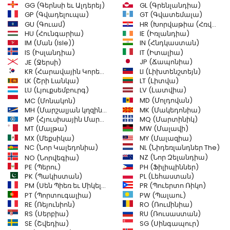
GG (Գերնսի եւ Ալդերեյ)
GL (Գրենլանդիա)
GT (Գվատեմալա)
GP (Գվադելուպա)
GU (Գուամ)
HR (Խորվաթիա (Հռվացկա))
HU (Հունգարիա)
IE (Իռլանդիա)
IM (Ման (Isle))
IN (Հնդկաստան)
IT (Իտալիա)
IS (Իսլանդիա)
JE (Ջերսի)
JP (Ճապոնիա)
LI (Լիխտենշտեյն)
KR (Հարավային Կորեա)
LK (Շրի Լանկա)
LT (Լիտվա)
LU (Լյուքսեմբուրգ)
LV (Լատվիա)
MD (Մոլդովան)
MC (Մոնակոն)
MH (Մարշալյան կղզիներ)
MK (Մակեդոնիա)
MP (Հյուսիսային Մարիանյան կղզիներ)
MQ (Մարտինիկ)
MT (Մալթա)
MW (Մալավի)
MX (Մեքսիկա)
MY (Մալազիա)
NC (Նոր Կալեդոնիա)
NL (Նիդեռլանդներ The)
NZ (Նոր Զելանդիա)
NO (Նորվեգիա)
PH (Ֆիլիպիններ)
PE (Պերու)
PL (Լեհաստան)
PK (Պակիստան)
PM (Սեն Պիեռ եւ Միկելոն)
PR (Պուերտո Ռիկո)
PW (Պալաու)
PT (Պորտուգալիա)
RE (Ռեյունիոն)
RO (Ռումինիա)
RS (Սերբիա)
RU (Ռուսաստան)
SE (Շվեդիա)
SG (Սինգապուր)