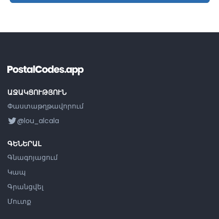
ԱՋԱԿՑՈՒԹՅՈՒՆ
Փաստաթղթավորում
@lou_alcala
ԳԵՆԵՐԱԼ
Գնագոյացում
Կապ
Գրանցվել
Մուտք