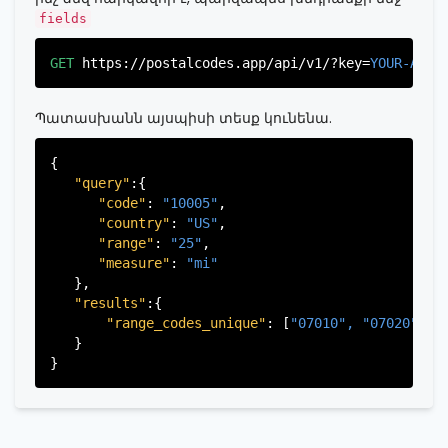
"province"
:
"Bergen"
,

fields
"province_code"
:
"003"
          },

GET
https://postalcodes.app/api/v1/?key=
YOUR-APIK
           ...

       ],

   }

Պատասխանն այսպիսի տեսք կունենա.
{

"query"
:{

"code"
: 
"10005"
,

"country"
: 
"US"
,

"range"
: 
"25"
,

"measure"
: 
"mi"
   },

"results"
:{

"range_codes_unique"
: [
"07010", 
"07020", 
"
   }
