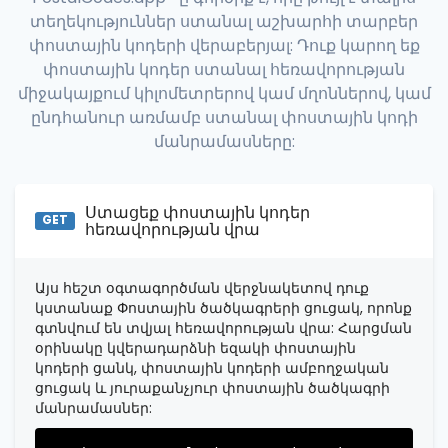
"province"
:
"Bergen"
,

տեղեկություններ ստանալ աշխարհի տարբեր
"province_code"
:
"003"
          },

փոստային կոդերի վերաբերյալ: Դուք կարող եք
          {

փոստային կոդեր ստանալ հեռավորության
"postal_code"
:
"07020"
,

միջակայքում կիլոմետրերով կամ մղոններով, կամ
"country_code"
:
"US"
,

"city"
:
"Edgewater"
,

ընդհանուր առմամբ ստանալ փոստային կոդի
"state"
:
"New Jersey"
,

մանրամասները:
"state_code"
:
"NJ"
,

"province"
:
"Bergen"
,

"province_code"
:
"003"
          },

Ստացեք փոստային կոդեր
          {

GET
հեռավորության վրա
"postal_code"
:
"07022"
,

"country_code"
:
"US"
,

"city"
:
"Fairview"
,

Այս հեշտ օգտագործման վերջնակետով դուք
"state"
:
"New Jersey"
,

կստանաք Փոստային ծածկագրերի ցուցակ, որոնք
"state_code"
:
"NJ"
,

"province"
:
"Bergen"
,

գտնվում են տվյալ հեռավորության վրա: Հարցման
"province_code"
:
"003"
օրինակը կվերադարձնի եզակի փոստային
          },

կոդերի ցանկ, փոստային կոդերի ամբողջական
          {

ցուցակ և յուրաքանչյուր փոստային ծածկագրի
"postal_code"
:
"07024"
,

մանրամասներ:
"country_code"
:
"US"
,

"city"
:
"Fort Lee"
,
