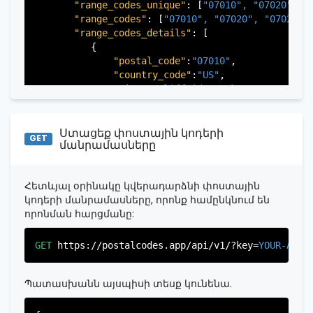
"range_codes_unique"
: [
"07010", 
"07020", 
"
"range_codes"
: [
"07010", 
"07020", 
"07022",
"range_codes_details"
: [

          {

"postal_code"
:
"07010"
,

"country_code"
:
"US"
,

"city"
:
"Cliffside Park"
,

"state"
:
"New Jersey"
,

"state_code"
:
"NJ"
,

Ստացեք փոստային կոդերի
"province"
:
"Bergen"
,

GET
մանրամասները
"province_code"
:
"003"
          },

          {

Հետևյալ օրինակը կվերադարձնի փոստային
"postal_code"
:
"07020"
,

կոդերի մանրամասները, որոնք համընկնում են
"country_code"
:
"US"
,

որոնման հարցմանը:
"city"
:
"Edgewater"
,

"state"
:
"New Jersey"
,

"state_code"
:
"NJ"
,

GET
https://postalcodes.app/api/v1/?key=
YOUR-APIK
"province"
:
"Bergen"
,

"province_code"
:
"003"
Պատասխանն այսպիսի տեսք կունենա.
          },

          {

"postal_code"
:
"07022"
,
