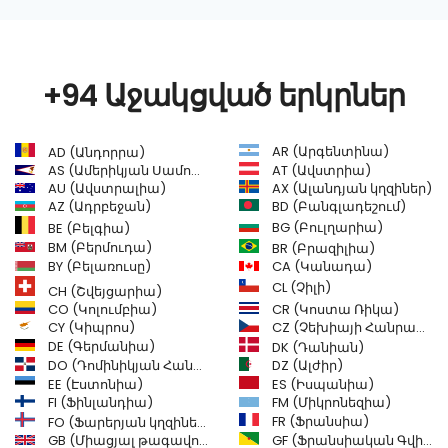
+94 Աջակցված երկրներ
AR (Արգենտինա)
AD (Անդորրա)
AS (Ամերիկյան Սամոա)
AT (Ավստրիա)
AU (Ավստրալիա)
AX (Ալանդյան կղզիներ)
AZ (Ադրբեջան)
BD (Բանգլադեշում)
BG (Բուլղարիա)
BE (Բելգիա)
BM (Բերմուդա)
BR (Բրազիլիա)
BY (Բելառուսը)
CA (Կանադա)
CL (Չիլի)
CH (Շվեյցարիա)
CR (Կոստա Ռիկա)
CO (Կոլումբիա)
CY (Կիպրոս)
CZ (Չեխիայի Հանրապետություն)
DE (Գերմանիա)
DK (Դանիան)
DO (Դոմինիկյան Հանրապետություն)
DZ (Ալժիր)
EE (Էստոնիա)
ES (Իսպանիա)
FI (Ֆինլանդիա)
FM (Միկրոնեզիա)
FR (Ֆրանսիա)
FO (Ֆարերյան կղզիներ)
GB (Միացյալ թագավորություն)
GF (Ֆրանսիական Գվիանա)