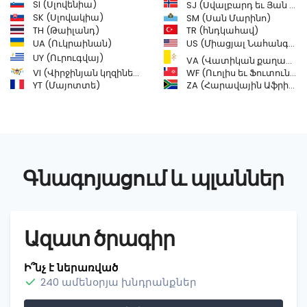
SI (Սլովենիա)
SJ (Սվալբարդ եւ Յան Մայեն կղզիներ)
SK (Սլովակիա)
SM (Սան Մարինո)
TH (Թաիլանդ)
TR (հնդկահավ)
US (Միացյալ Նահանգներ)
UA (Ուկրաինան)
UY (Ուրուգվայ)
VA (Վատիկան քաղաք (Մայր Աթոռ))
VI (Վիրջինյան կղզիներ (ԱՄՆ))
WF (Ուոլիս եւ Ֆուտունա կղզիներ)
YT (Մայոտտե)
ZA (Հարավային Աֆրիկա)
Գնագոյացում և պլաններ
Ազատ ծրագիր
Ի՞նչ է ներառված
240 ամենօրյա խնդրանքներ