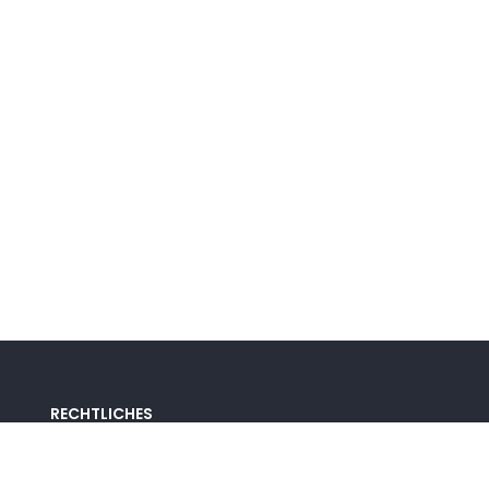
RECHTLICHES
Nutzungsbedingungen
Datenschutz-Bestimmungen