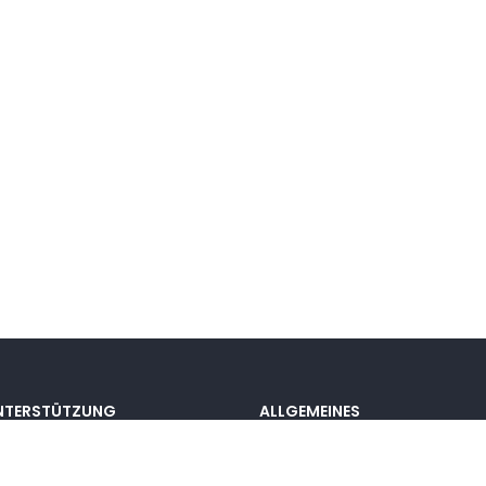
NTERSTÜTZUNG
ALLGEMEINES
okumentation
Preisgestaltung
@lou_alcala
Kontakt