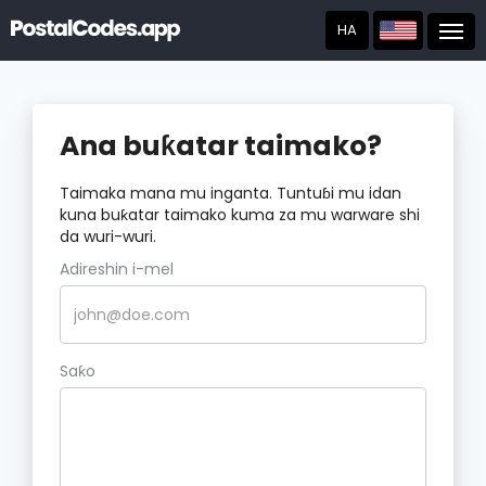
HA
Post
Ana buƙatar taimako?
Taimaka mana mu inganta. Tuntuɓi mu idan
kuna buƙatar taimako kuma za mu warware shi
da wuri-wuri.
Adireshin i-mel
Saƙo