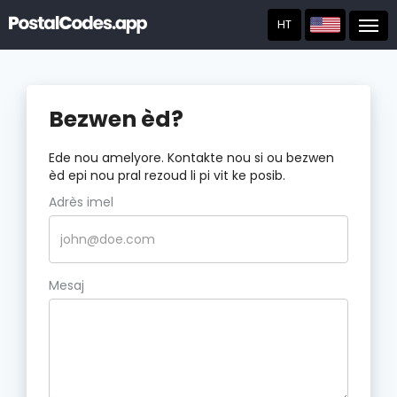
HT
Post
Bezwen èd?
Ede nou amelyore. Kontakte nou si ou bezwen
èd epi nou pral rezoud li pi vit ke posib.
Adrès imel
Mesaj